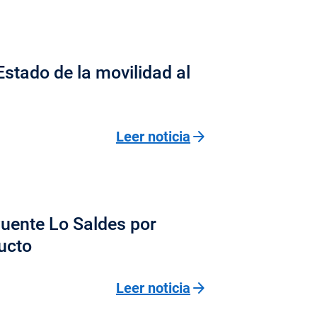
tado de la movilidad al
arrow_forward
Leer noticia
Puente Lo Saldes por
ucto
arrow_forward
Leer noticia