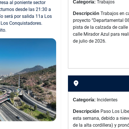
Trabajos
Categoría:
resa al poniente sector
cturnos desde las 21:30 a
Trabajos en ca
Descripción
vío será por salida 11a Los
proyecto “Departamental 089
 Los Conquistadores.
pista de la calzada de calle
ito.
calle Mirador Azul para rea
de julio de 2026.
location_on
Incidentes
Categoría:
Paso Los Lib
Descripción
esta semana, debido a niev
de la alta cordillera) y pro