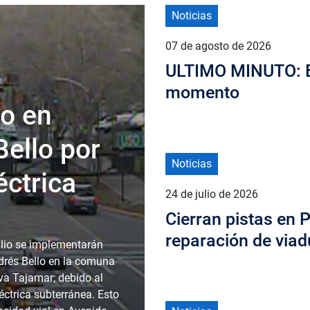
Noticias
07 de agosto de 2026
ULTIMO MINUTO: Es
momento
to en
ello por
Noticias
éctrica
24 de julio de 2026
Cierran pistas en 
reparación de viad
ulio se implementarán
drés Bello en la comuna
eva Tajamar; debido al
léctrica subterránea. Esto