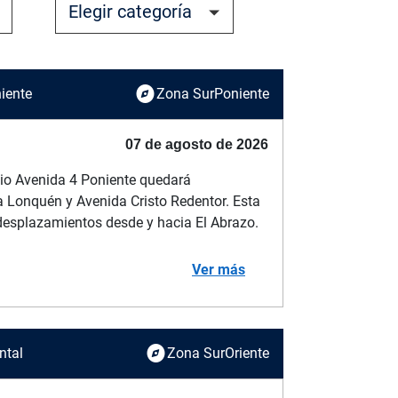
explore
iente
Zona SurPoniente
07 de agosto de 2026
nio Avenida 4 Poniente quedará
 Lonquén y Avenida Cristo Redentor. Esta
s desplazamientos desde y hacia El Abrazo.
Ver más
explore
ntal
Zona SurOriente