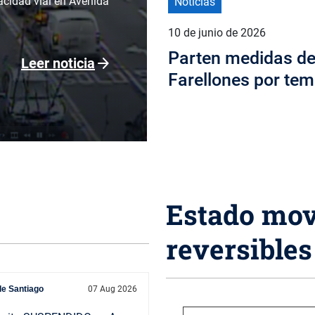
acidad vial en Avenida
Noticias
10 de junio de 2026
Parten medidas de
arrow_forward
Leer noticia
Farellones por tem
Estado mov
reversibles
de Santiago
07 Aug 2026