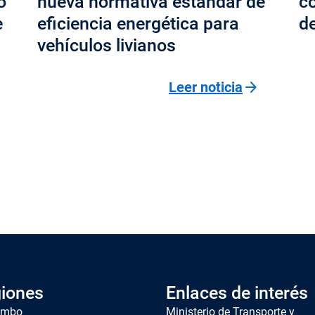
o
nueva normativa estándar de
co
e
eficiencia energética para
de
vehículos livianos
arrow_forward
Leer noticia
iones
Enlaces de interés
imbo
Ministerio de Transporte y