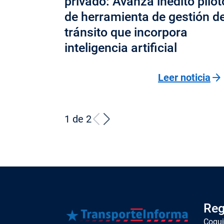
privado: Avanza inédito pilot
de herramienta de gestión d
tránsito que incorpora
inteligencia artificial
arrow_forward
Leer noticia
1 de 2
Reg
Coqu