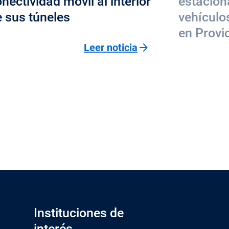
nectividad móvil al interior
estacion
 sus túneles
vehículo
en Provi
arrow_forward
Leer noticia
Instituciones de
interés