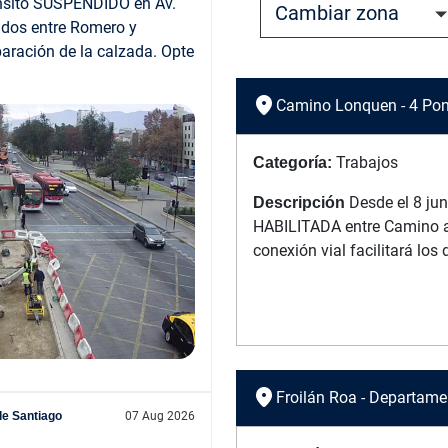
nsito SUSPENDIDO en Av.
dos entre Romero y
aración de la calzada. Opte
location_on
Camino Lonquen - 4 Pon
Trabajos
Categoría:
Desde el 8 ju
Descripción
HABILITADA entre Camino a
conexión vial facilitará lo
location_on
Froilán Roa - Departame
de Santiago
07 Aug 2026