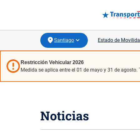
Santiago
Estado de Movilida
error
Restricción Vehicular 2026
Medida se aplica entre el 01 de mayo y 31 de agosto. 
location_on
Coquimbo
location_on
Valparaíso
location_on
Biobío
Noticias
location_on
Los Lagos