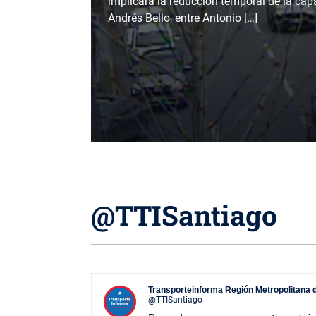
implicará la reducción temporal de la cap
Andrés Bello, entre Antonio […]
@TTISantiago
Transporteinforma Región Metropolitana 
@TTISantiago