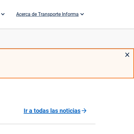
Acerca de Transporte Informa
close
arrow_forward
Ir a todas las noticias