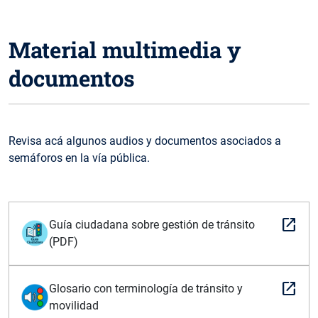
Material multimedia y
documentos
Revisa acá algunos audios y documentos asociados a
semáforos en la vía pública.
open_in_new
Guía ciudadana sobre gestión de tránsito
(PDF)
open_in_new
Glosario con terminología de tránsito y
movilidad