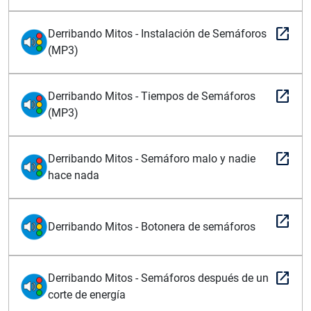
open_in_new
Derribando Mitos - Instalación de Semáforos
(MP3)
open_in_new
Derribando Mitos - Tiempos de Semáforos
(MP3)
open_in_new
Derribando Mitos - Semáforo malo y nadie
hace nada
open_in_new
Derribando Mitos - Botonera de semáforos
open_in_new
Derribando Mitos - Semáforos después de un
corte de energía