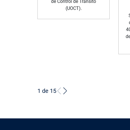
de Control de Tránsito
(UOCT).
4
de
1 de 15