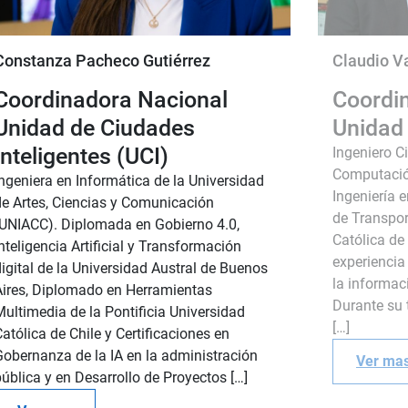
Constanza Pacheco Gutiérrez
Claudio V
Coordinadora Nacional
Coordi
Unidad de Ciudades
Unidad 
Inteligentes (UCI)
Ingeniero C
Computación
Ingeniera en Informática de la Universidad
Ingeniería 
de Artes, Ciencias y Comunicación
de Transpor
(UNIACC). Diplomada en Gobierno 4.0,
Católica de
nteligencia Artificial y Transformación
experiencia
igital de la Universidad Austral de Buenos
la informac
Aires, Diplomado en Herramientas
Durante su t
Multimedia de la Pontificia Universidad
[…]
atólica de Chile y Certificaciones en
Gobernanza de la IA en la administración
Ver ma
ública y en Desarrollo de Proyectos […]