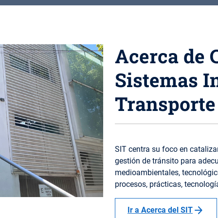
Acerca de 
Sistemas In
Transporte 
SIT centra su foco en cataliza
gestión de tránsito para adecu
medioambientales, tecnológico
procesos, prácticas, tecnologí
arrow_forward
Ir a Acerca del SIT