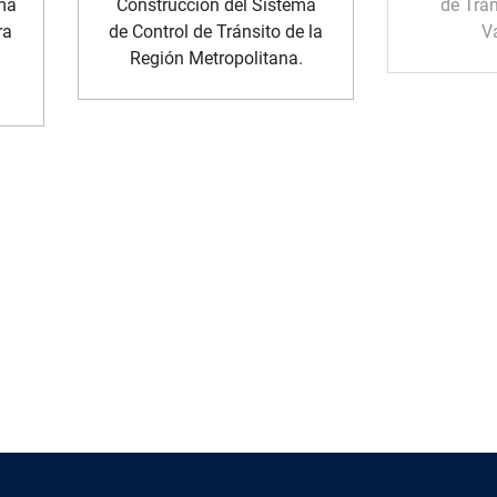
ma
Construcción del Sistema
de Trán
ra
de Control de Tránsito de la
V
Región Metropolitana.