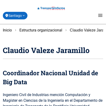
menu
Santiago
Estado de Movilidad y Vías Reversibles
Inicio
Estructura organizacional
Claudio Valeze Jaram
location_on
Coquimbo
Planifica tu Viaje
Claudio Valeze Jaramillo
location_on
Valparaíso
Derribando Mitos
location_on
Biobío
Centro de ayuda
Coordinador Nacional Unidad de
location_on
Los Lagos
Acerca de Transporte Informa
Big Data
Ingeniero Civil de Industrias mención Computación y
Magíster en Ciencias de la Ingeniería en el Departamento de