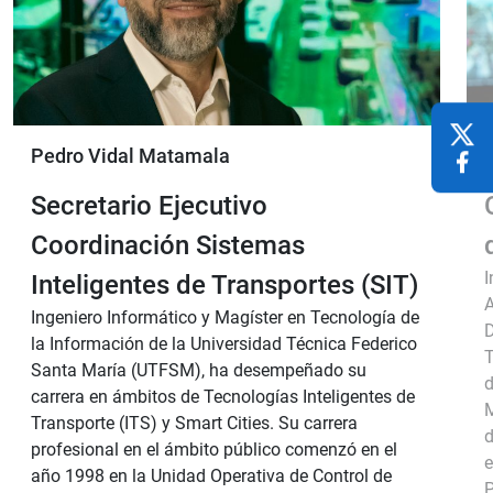
Pedro Vidal Matamala
Secretario Ejecutivo
Coordinación Sistemas
I
Inteligentes de Transportes (SIT)
A
Ingeniero Informático y Magíster en Tecnología de
D
la Información de la Universidad Técnica Federico
T
Santa María (UTFSM), ha desempeñado su
d
carrera en ámbitos de Tecnologías Inteligentes de
M
Transporte (ITS) y Smart Cities. Su carrera
d
profesional en el ámbito público comenzó en el
e
año 1998 en la Unidad Operativa de Control de
P