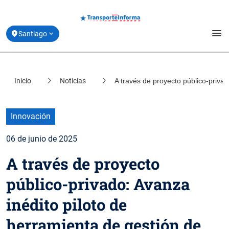
menu
Santiago
Estado de Movilidad y Vías Reversibles
Inicio
Noticias
A través de proyecto público-privado
location_on
Coquimbo
Planifica tu Viaje
location_on
Valparaíso
Derribando Mitos
Innovación
location_on
Biobío
06 de junio de 2025
Centro de ayuda
location_on
A través de proyecto
Los Lagos
Acerca de Transporte Informa
público-privado: Avanza
inédito piloto de
herramienta de gestión de