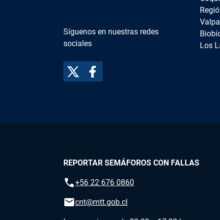
Regió
Valpa
Síguenos en nuestras redes
Biobí
sociales
Los L
REPORTAR SEMÁFOROS CON FALLAS
call
+56 22 676 0860
email
cnt@mtt.gob.cl