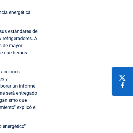
encia energética
 sus estándares de
 refrigeradores. A
os de mayor
nte que hemos
 acciones
es y
aborar un informe
rme será entregado
organismo que
imiento”
explicó el
o energético”