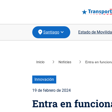
Santiago
Estado de Movilida
Inicio
Noticias
Entra en funcion
location_on
Coquimbo
location_on
Valparaíso
Innovación
location_on
Biobío
19 de febrero de 2024
location_on
Los Lagos
Entra en funcio