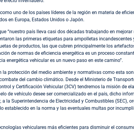
e efecto invernadero.
a como uno de los países líderes de la región en materia de efici
idos en Europa, Estados Unidos o Japón.
que “nuestro país lleva casi dos décadas trabajando en mejorar
ntaron las primeras etiquetas para ampolletas incandescentes y
quetas de productos, las que cubren principalmente los artefact
ación de normas de eficiencia energética es un proceso consta
cia energética vehicular es un nuevo paso en este camino”.
la protección del medio ambiente y normativas como esta son
 combate del cambio climático. Desde el Ministerio de Transport
ntrol y Certificación Vehicular (3CV) tendremos la misión de el
elo de vehículo desee ser comercializado en el país, dicho info
y, a la Superintendencia de Electricidad y Combustibles (SEC), 
lo establecido en la norma y las eventuales multas por incumpl
 tecnologías vehiculares más eficientes para disminuir el consum