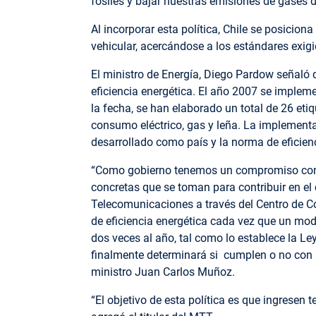
fósiles y bajar nuestras emisiones de gases d
Al incorporar esta política, Chile se posicion
vehicular, acercándose a los estándares exig
El ministro de Energía, Diego Pardow señaló 
eficiencia energética. E
l año 2007 se impleme
la fecha, se han elaborado un total de 26 eti
consumo eléctrico, gas y leña. La implement
desarrollado como país y
la norma de eficien
“Como gobierno tenemos un compromiso con 
concretas que se toman para contribuir en el
Telecomunicaciones a través del Centro de Co
de eficiencia energética cada vez que un mod
dos veces al año, tal como lo establece la Le
finalmente determinará si cumplen o no con 
ministro Juan Carlos Muñoz.
“El objetivo de esta política es que ingresen