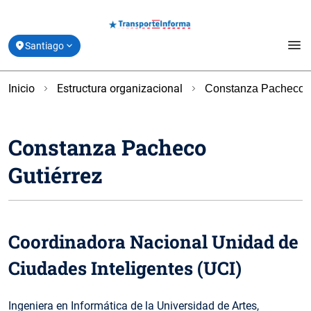
menu
Santiago
Estado de Movilidad y Vías Reversibles
Inicio
Estructura organizacional
Constanza Pacheco G
location_on
Coquimbo
Planifica tu Viaje
Constanza Pacheco
location_on
Valparaíso
Derribando Mitos
Gutiérrez
location_on
Biobío
Centro de ayuda
location_on
Los Lagos
Acerca de Transporte Informa
Coordinadora Nacional Unidad de
Ciudades Inteligentes (UCI)
Ingeniera en Informática de la Universidad de Artes,