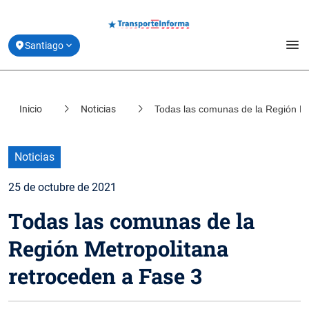
menu
Santiago
Estado de Movilidad y Vías Reversibles
Inicio
Noticias
Todas las comunas de la Región Me
location_on
Coquimbo
Planifica tu Viaje
location_on
Valparaíso
Derribando Mitos
Noticias
location_on
Biobío
25 de octubre de 2021
Centro de ayuda
location_on
Todas las comunas de la
Los Lagos
Acerca de Transporte Informa
Región Metropolitana
retroceden a Fase 3