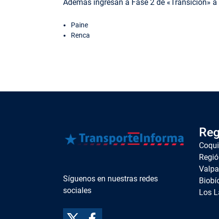
Además ingresan a Fase 2 de «Transición» a p
Paine
Renca
Reg
Coqu
Regió
Valpa
Síguenos en nuestras redes
Biobí
sociales
Los L