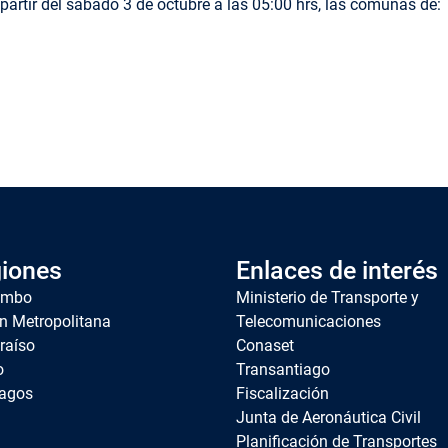
artir del sábado 3 de octubre a las 05:00 hrs, las comunas de:
iones
Enlaces de interés
imbo
Ministerio de Transporte y
n Metropolitana
Telecomunicaciones
raíso
Conaset
o
Transantiago
agos
Fiscalización
Junta de Aeronáutica Civil
Planificación de Transportes