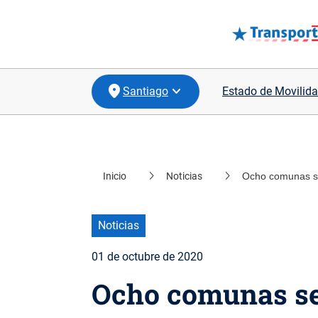
Santiago
Estado de Movilida
Inicio
Noticias
Ocho comunas se
location_on
Coquimbo
location_on
Valparaíso
Noticias
location_on
Biobío
01 de octubre de 2020
location_on
Los Lagos
Ocho comunas se 