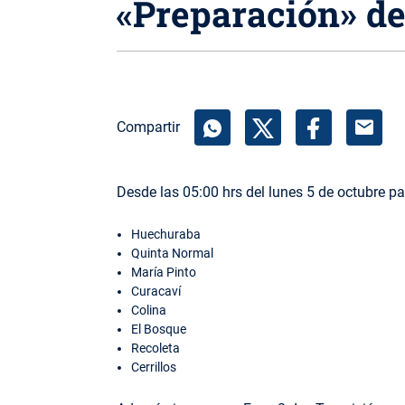
«Preparación» de
mail
Compartir
Desde las 05:00 hrs del lunes 5 de octubre p
Huechuraba
Quinta Normal
María Pinto
Curacaví
Colina
El Bosque
Recoleta
Cerrillos