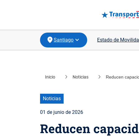
Santiago
Estado de Movilida
Inicio
Noticias
Reducen capacida
location_on
Coquimbo
location_on
Valparaíso
Noticias
location_on
Biobío
01 de junio de 2026
location_on
Los Lagos
Reducen capacid