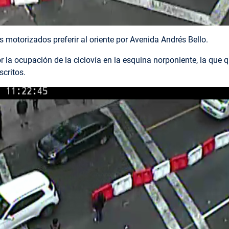
 motorizados preferir al oriente por Avenida Andrés Bello.
or la ocupación de la ciclovía en la esquina norponiente, la que 
scritos.