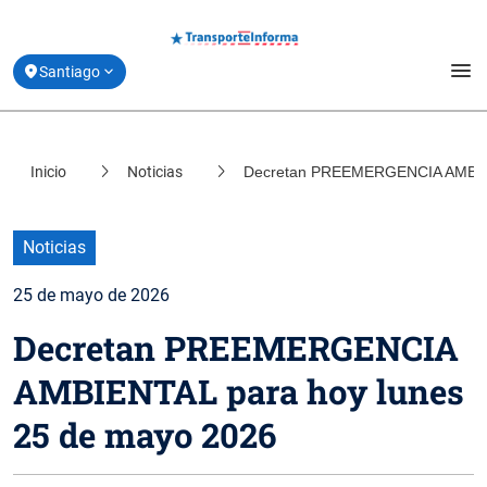
menu
Santiago
Estado de Movilidad y Vías Reversibles
Inicio
Noticias
Decretan PREEMERGENCIA AMBIEN
location_on
Coquimbo
Planifica tu Viaje
location_on
Valparaíso
Derribando Mitos
Noticias
location_on
Biobío
25 de mayo de 2026
Centro de ayuda
location_on
Decretan PREEMERGENCIA
Los Lagos
Acerca de Transporte Informa
AMBIENTAL para hoy lunes
25 de mayo 2026