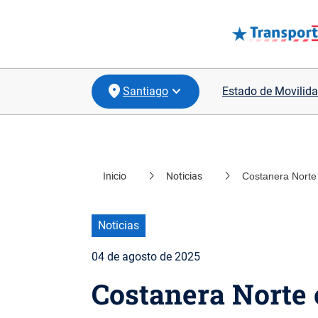
Santiago
Estado de Movilida
Inicio
Noticias
Costanera Norte 
location_on
Coquimbo
location_on
Valparaíso
Noticias
location_on
Biobío
04 de agosto de 2025
location_on
Los Lagos
Costanera Norte 