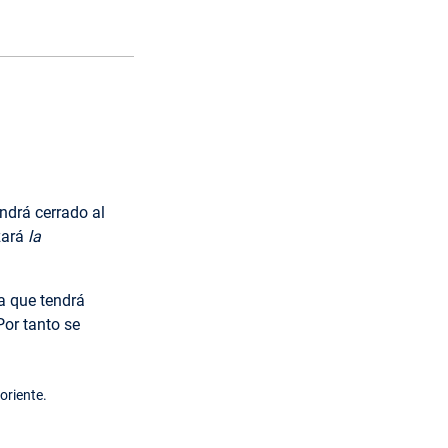
ndrá cerrado al
izará
la
ía que tendrá
Por tanto se
oriente.