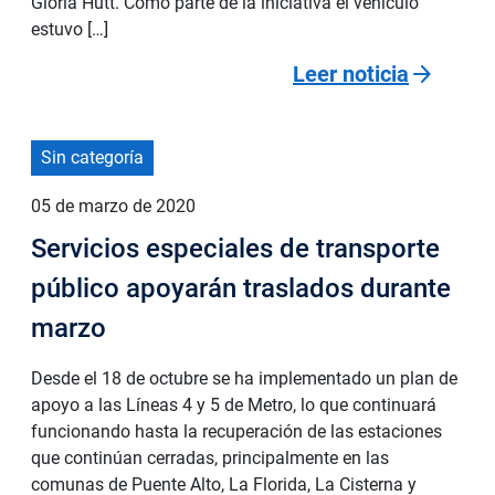
Gloria Hutt. Como parte de la iniciativa el vehículo
estuvo […]
arrow_forward
Leer noticia
Sin categoría
05 de marzo de 2020
Servicios especiales de transporte
público apoyarán traslados durante
marzo
Desde el 18 de octubre se ha implementado un plan de
apoyo a las Líneas 4 y 5 de Metro, lo que continuará
funcionando hasta la recuperación de las estaciones
que continúan cerradas, principalmente en las
comunas de Puente Alto, La Florida, La Cisterna y