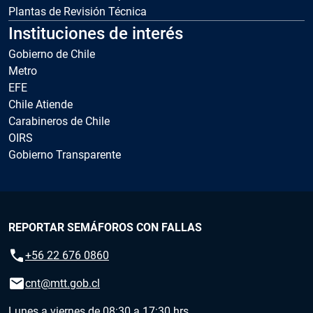
Plantas de Revisión Técnica
Instituciones de interés
Gobierno de Chile
Metro
EFE
Chile Atiende
Carabineros de Chile
OIRS
Gobierno Transparente
REPORTAR SEMÁFOROS CON FALLAS
call
+56 22 676 0860
email
cnt@mtt.gob.cl
Lunes a viernes de 08:30 a 17:30 hrs.