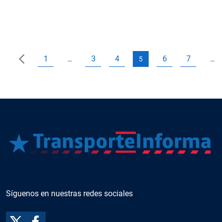
1
3
4
6
7
…
5
…
Síguenos en nuestras redes sociales