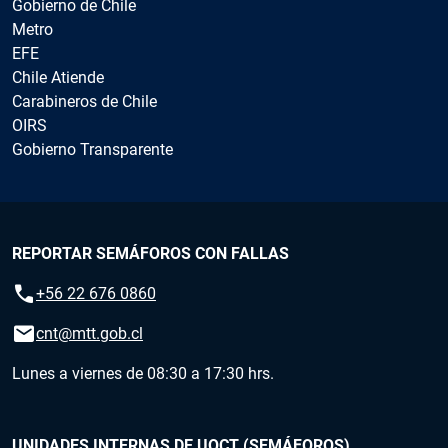
Gobierno de Chile
Metro
EFE
Chile Atiende
Carabineros de Chile
OIRS
Gobierno Transparente
REPORTAR SEMÁFOROS CON FALLAS
call
+56 22 676 0860
email
cnt@mtt.gob.cl
Lunes a viernes de 08:30 a 17:30 hrs.
UNIDADES INTERNAS DE UOCT (SEMÁFOROS)