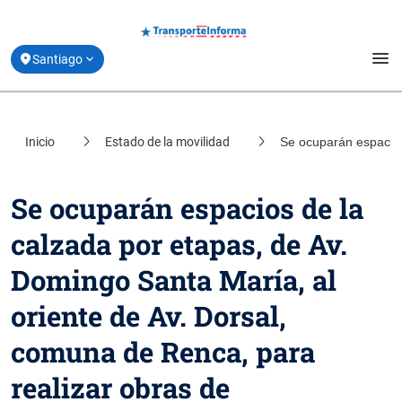
menu
Santiago
Estado de Movilidad y Vías Reversibles
Inicio
Estado de la movilidad
Se ocuparán espacios
location_on
Coquimbo
Planifica tu Viaje
location_on
Valparaíso
Se ocuparán espacios de la
Derribando Mitos
location_on
calzada por etapas, de Av.
Biobío
Centro de ayuda
Domingo Santa María, al
location_on
Los Lagos
Acerca de Transporte Informa
oriente de Av. Dorsal,
comuna de Renca, para
realizar obras de