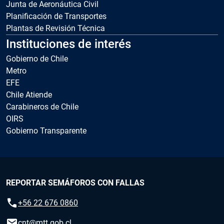
Junta de Aeronáutica Civil
Planificación de Transportes
Plantas de Revisión Técnica
Instituciones de interés
Gobierno de Chile
Metro
EFE
Chile Atiende
Carabineros de Chile
OIRS
Gobierno Transparente
REPORTAR SEMÁFOROS CON FALLAS
call
+56 22 676 0860
email
cnt@mtt.gob.cl