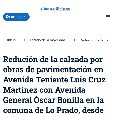
menu
Santiago
Estado de Movilidad y Vías Reversibles
Inicio
Estado de la movilidad
Redución de la calza
location_on
Coquimbo
Planifica tu Viaje
location_on
Valparaíso
Redución de la calzada por
Derribando Mitos
location_on
obras de pavimentación en
Biobío
Centro de ayuda
Avenida Teniente Luis Cruz
location_on
Los Lagos
Acerca de Transporte Informa
Martínez con Avenida
General Óscar Bonilla en la
comuna de Lo Prado, desde