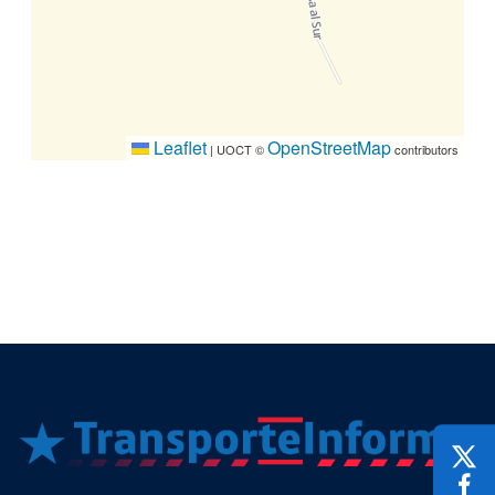
Leaflet
OpenStreetMap
|
UOCT ©
contributors