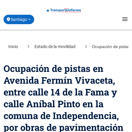
menu
Santiago
Estado de Movilidad y Vías Reversibles
Inicio
Estado de la movilidad
Ocupación de pistas 
location_on
Coquimbo
Planifica tu Viaje
location_on
Valparaíso
Ocupación de pistas en
Derribando Mitos
location_on
Avenida Fermín Vivaceta,
Biobío
Centro de ayuda
entre calle 14 de la Fama y
location_on
Los Lagos
Acerca de Transporte Informa
calle Aníbal Pinto en la
comuna de Independencia,
por obras de pavimentación