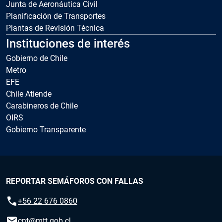
Junta de Aeronáutica Civil
Planificación de Transportes
Plantas de Revisión Técnica
Instituciones de interés
Gobierno de Chile
Metro
EFE
Chile Atiende
Carabineros de Chile
OIRS
Gobierno Transparente
REPORTAR SEMÁFOROS CON FALLAS
call
+56 22 676 0860
email
cnt@mtt.gob.cl