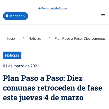
menu
Santiago
Estado de Movilidad y Vías Reversibles
Inicio
Noticias
Plan Paso a Paso: Diez comunas re
location_on
Coquimbo
Planifica tu Viaje
location_on
Valparaíso
Derribando Mitos
Noticias
location_on
Biobío
01 de marzo de 2021
Centro de ayuda
location_on
Plan Paso a Paso: Diez
Los Lagos
Acerca de Transporte Informa
comunas retroceden de fase
este jueves 4 de marzo